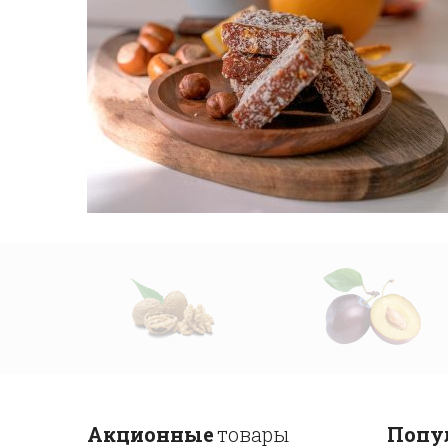
Акционные
товары
Попу