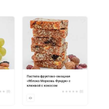
Пастила фруктово-овощная
Пасти
«Яблоко Морковь Фундук» с
«Ябло
клюквой с кокосом
коко
(0)
(0)