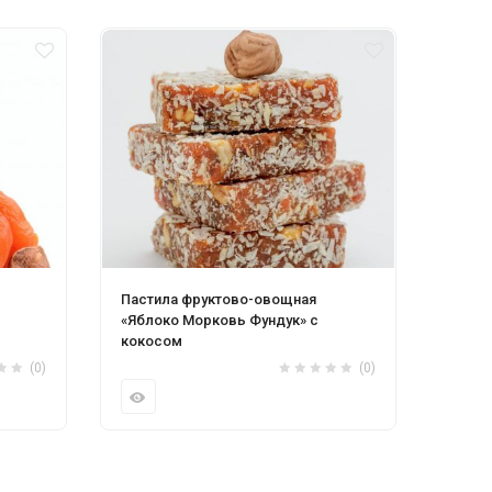
Пастила фруктово-овощная
Пасти
«Яблоко Морковь Фундук» с
«Ябло
кокосом
коко
(0)
(0)