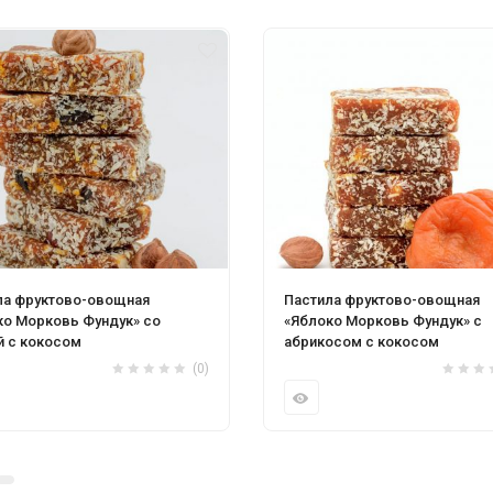
ла фруктово-овощная
Пастила фруктово-овощная
ко Морковь Фундук» со
«Яблоко Морковь Фундук» с
й с кокосом
абрикосом с кокосом
(0)