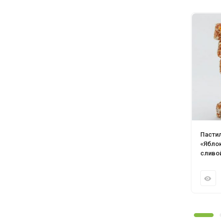
Пасти
«Ябло
сливо