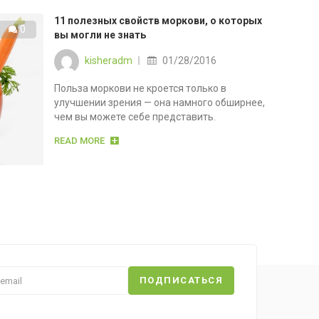
11 полезных свойств моркови, о которых
0
вы могли не знать
Posted
kisheradm
01/28/2016
on
Польза моркови не кроется только в
улучшении зрения — она намного обширнее,
чем вы можете себе представить.
READ MORE