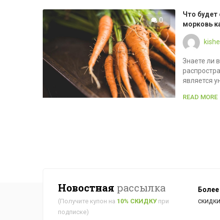
Что будет 
0
морковь к
kish
Знаете ли 
распростра
является у
READ MORE
Новостная
рассылка
Более
скидки
(Получите купон на
10% СКИДКУ
при
подписке)