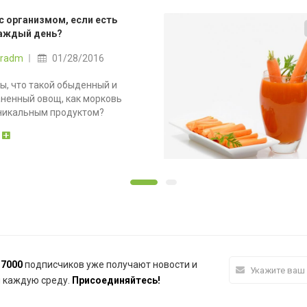
с организмом, если есть
аждый день?
Posted
eradm
01/28/2016
on
вы, что такой обыденный и
ненный овощ, как морковь
никальным продуктом?
 7000
подписчиков уже получают новости и
 каждую среду.
Присоединяйтесь!