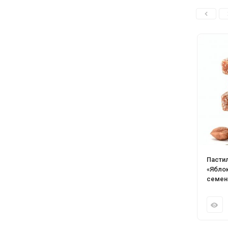
Пасти
«Ябло
семен